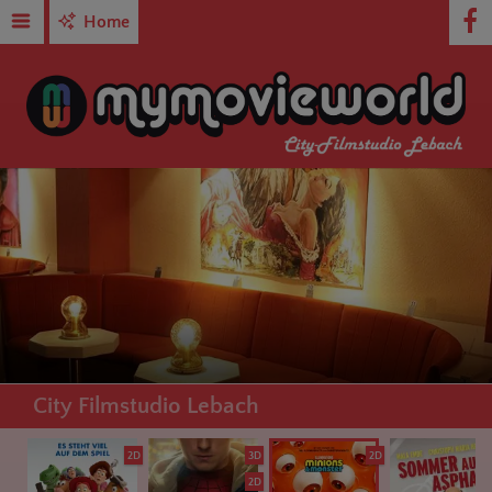
Home
City Filmstudio Lebach
2D
3D
2D
2D