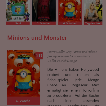
Neu!
2. Woche!
6. Woche!
Tag des besonderen Films
Minions und Monster
Pierre Coffin, Trey Parker und Allison
2D
Janney in einem Film von Pierre
Coffin, Patrick Delage
Die Minions haben Hollywood
erobert und richten als
Schauspieler jede Menge
Chaos an. Regisseur Max
ermutigt sie, einen Horrorfilm
zu produzieren. Auf der Suche
nach einem passenden
6. Woche!