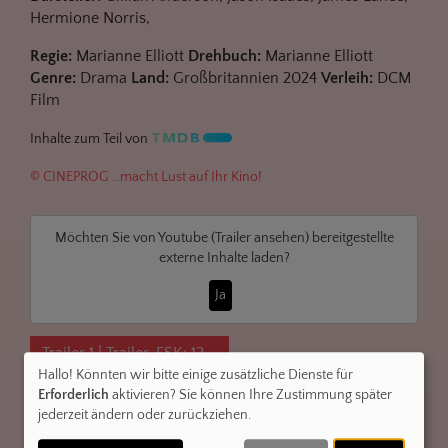
Hermione Norris,
Regie:
Marianne Elliott
Drehbuch:
Marianne Elliott
Genre:
Drama
Land:
Großbritannien 2024
Verleih:
DCM
Film
Inhalte zum Teil von
© CINEPROG ...macht Lust auf Ihr Kino!
Möchten Sie von
Youtube (Trailer ansehen)
bereitgestellte
externe Inhalte laden?
Ja
Trailer 1 | Trailer-FSK: 12
Hallo! Könnten wir bitte einige zusätzliche Dienste für
Erforderlich
aktivieren? Sie können Ihre Zustimmung später
Kommentare
jederzeit ändern oder zurückziehen.
★
★
★
★
★
8