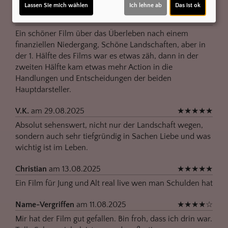
Lassen Sie mich wählen
Ich lehne ab
Das ist ok
KarMar63
am 23.10.2025
★
★
★
☆
☆
Ein schöner Film über das Überleben nach einem
finanziellen Niedergang, Schöne Landschaften, aber in
der 1. Hälfte des Films war es etwas zäh, dann in der
zweiten Hälfte kam etwas mehr Action in die
Handlungen und Entscheidungen der beiden
Hauptdarsteller.
V.K.
am 29.08.2025
★
★
★
★
★
Absolut sehenswert, nicht nur der Landschaft wegen,
sondern auch sehr tiefgründig in Sachen Liebe und was
wichtig ist im Leben.
Christian
am 13.08.2025
★
★
★
★
★
Ein Film für Jung und Alt real live wen man Schulden hat
Name-Vergriffen
am 11.08.2025
★
★
★
★
☆
Mir hat der Film gut gefallen. Bin froh, dass ich drin war.