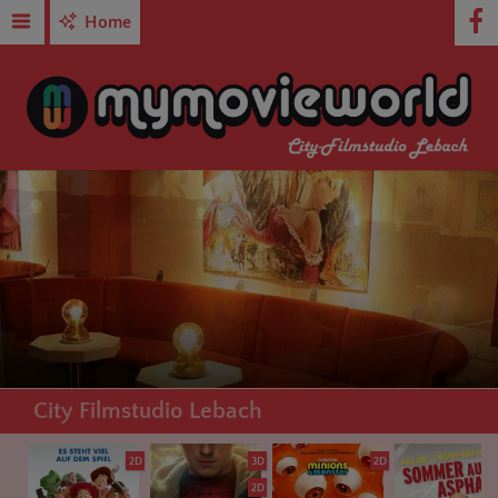
Home
City Filmstudio Lebach
2D
3D
2D
2D