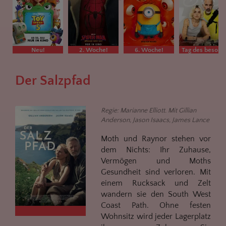
Neu!
2. Woche!
6. Woche!
Tag des besonderen Films
Der Salzpfad
Regie: Marianne Elliott. Mit Gillian
Anderson, Jason Isaacs, James Lance
Moth und Raynor stehen vor
dem Nichts: Ihr Zuhause,
Vermögen und Moths
Gesundheit sind verloren. Mit
einem Rucksack und Zelt
wandern sie den South West
Coast Path. Ohne festen
Wohnsitz wird jeder Lagerplatz